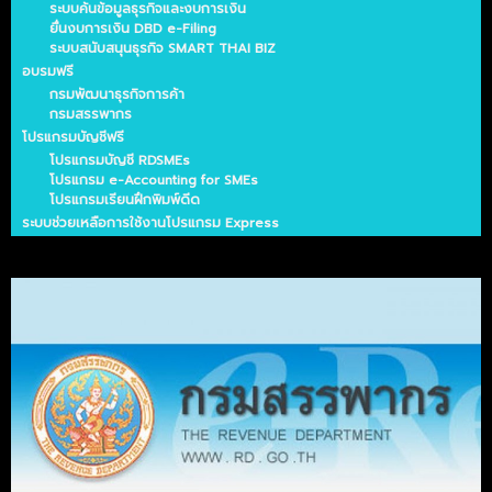
ระบบค้นข้อมูลธุรกิจและงบการเงิน
ยื่นงบการเงิน DBD e-Filing
ระบบสนับสนุนธุรกิจ SMART THAI BIZ
อบรมฟรี
กรมพัฒนาธุรกิจการค้า
กรมสรรพากร
โปรแกรมบัญชีฟรี
โปรแกรมบัญชี RDSMEs
โปรแกรม e-Accounting for SMEs
โปรแกรมเรียนฝึกพิมพ์ดีด
ระบบช่วยเหลือการใช้งานโปรแกรม Express