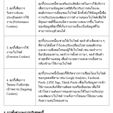
คุกกี้ประเภทนี้ช่วยเสริมประสิทธิภาพในการใช้บริการ
2. คุกกี้เพื่อการ
เพื่อรวบรวมข้อมูลทางสถิติเกี่ยวกับการสนใจและ
วิเคราะห์และ
พฤติกรรมการเยี่ยมชมเว็บไซต์ อีกทั้งยังใช้ข้อมูลนี้เพื่อ
ประเมินผลการใช้
การปรับปรุงและพัฒนาการทำงานของเว็บไซต์เพื่อให้
งาน (Performance
มีคุณภาพดีขึ้นและมีความเหมาะสมมากขึ้น ในส่วน
Cookies)
ของข้อมูลที่คุกกี้ที่เก็บรวบรวมนี้จะเป็นข้อมูลที่ไม่
สามารถระบุตัวตนได้
คุกกี้ประเภทนี้จะช่วยให้เว็บไซต์ จดจำตัวเลือกต่าง ๆ
ที่ท่านได้ตั้งค่าไว้และปรับเปลี่ยนไปตามพฤติกรรม
3. คุกกี้เพื่อการใช้
และความพึงพอใจของผู้ใช้เว็บไซต์ เช่น จดจำการ
งานเว็บไซต์
ล็อกอินของท่าน ,จดจำการตั้งค่าภาษา, จดจำสินค้า
(Function Cookies)
ล่าสุดที่ท่านเคยดู เพื่ออำนวยความสะดวกเมื่อท่าน
กลับเข้ามาใช้งานเว็บไซต์
คุกกี้ประเภทนี้เป็นคุกกี้ที่เกิดจากการเชื่อมโยงเว็บไซต์
ของบุคคลที่สาม เช่น Google Analytics, Facebook
4. คุกกี้เพื่อการ
Pixels ,LINE Tags, Tiktok Pixels เพื่อเก็บข้อมูลการเข้า
โฆษณาไปยังกลุ่ม
ใช้งานและลิงก์ที่ท่านติดตามหรือเยี่ยมชม เพื่อให้
เป้าหมาย (Targeting
เข้าใจความต้องการของท่านและใช้ในการปรับปรุง
Cookies)
และพัฒนาเว็บไซต์ รวมถึงการโฆษณาให้เหมาะสม
กับความสนใจของท่าน
4. การตั้งค่าและการปฏิเสธคุกกี้